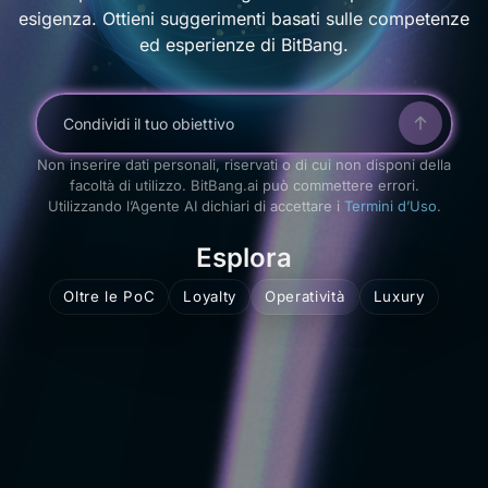
esigenza.
Ottieni suggerimenti
basati sulle competenze
ed esperienze di BitBang.
Condividi il tuo obiettivo
Non inserire dati personali, riservati o di cui non disponi della
facoltà di utilizzo. BitBang.ai può commettere errori.
Utilizzando l’Agente AI dichiari di accettare i
Termini d’Uso
.
Esplora
Oltre le PoC
Loyalty
Operatività
Luxury